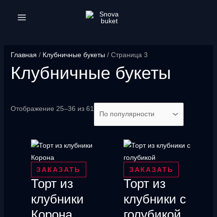
Перейти
к
MAIN
содержимому
MENU
Главная
/
Клубничные букеты
/ Страница 3
Клубничные букеты
Сортировка:
Отображение 25–36 из 61
по
популярности
ЗАКАЗАТЬ
ЗАКАЗАТЬ
Торт из
Торт из
клубники
клубники с
Корона
голубикой