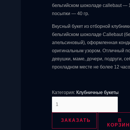
бельгийском шоколаде callebaut — 
посыпки — 40 гр.
Вкусный букет из отборной клубник
бельгийском шоколаде Callebaut (б
апельсиновый), оформленная конд
оригинальным узором. Отличный п
девушки, маме, дочери, подруги, се
прохладном месте не более 12 часо
Категория:
Клубничные букеты
Количество
товара
Наслаждение
ЗАКАЗАТЬ
В
КОРЗИН