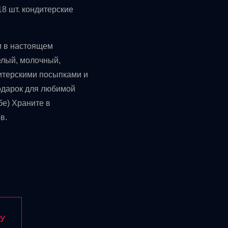
18 шт. кондитерские
и в настоящем
елый, молочный,
итерскими посыпками и
одарок для любимой
бе) Храните в
в.
У