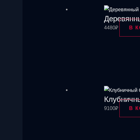
Деревянн
4480
₽
В 
Клубничны
9100
₽
В 