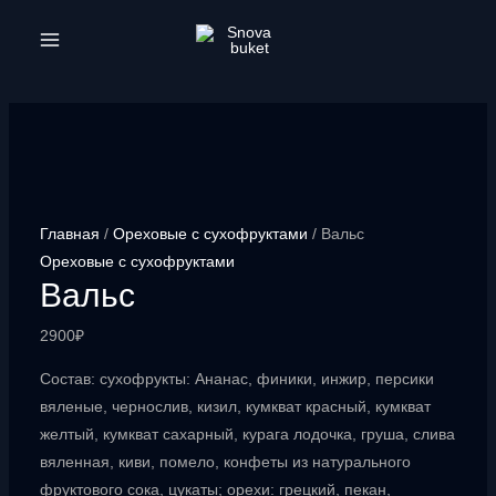
Перейти
к
MAIN
содержимому
MENU
Главная
/
Ореховые с сухофруктами
/ Вальс
Ореховые с сухофруктами
Вальс
2900
₽
Состав: сухофрукты: Ананас, финики, инжир, персики
вяленые, чернослив, кизил, кумкват красный, кумкват
желтый, кумкват сахарный, курага лодочка, груша, слива
вяленная, киви, помело, конфеты из натурального
фруктового сока, цукаты; орехи: грецкий, пекан,