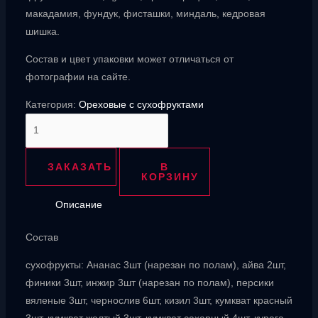
макадамия, фундук, фисташки, миндаль, кедровая
шишка.
Состав и цвет упаковки может отличаться от
фотографии на сайте.
Категория:
Ореховые с сухофруктами
Количество
товара
Вальс
ЗАКАЗАТЬ
В
КОРЗИНУ
Описание
Состав
сухофрукты: Ананас 3шт (нарезан по полам), айва 2шт,
финики 3шт, инжир 3шт (нарезан по полам), персики
вяленые 3шт, чернослив 6шт, кизил 3шт, кумкват красный
3шт, кумкват желтый 3шт, кумкват сахарный 4шт, курага