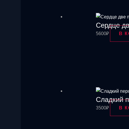
Сердце дв
5600
₽
В 
Сладкий п
3500
₽
В 