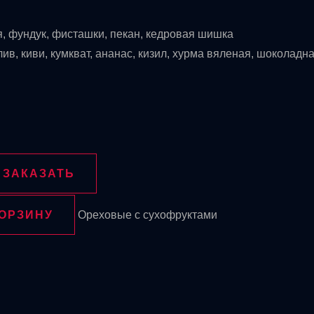
я, фундук, фисташки, пекан, кедровая шишка
лив, киви, кумкват, ананас, кизил, хурма вяленая, шоколадн
ЗАКАЗАТЬ
КОРЗИНУ
Ореховые с сухофруктами