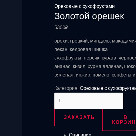
Ореховые с сухофруктами
Золотой орешек
5300
₽
орехи: грецкий, миндаль, макадами
пекан, кедровая шишка
сухофрукты: персик, курага, черносл
ананас, кизил, хурма вяленая, шоко
вяленая, инжир, помело, конфеты и
Категория:
Ореховые с сухофрукта
Количество
товара
Золотой
ЗАКАЗАТЬ
В
орешек
КОРЗИН
Описание