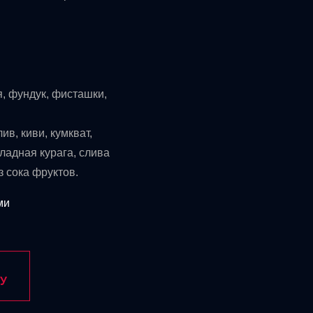
я, фундук, фисташки,
ив, киви, кумкват,
ладная курага, слива
з сока фруктов.
ми
У