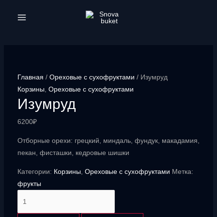
Перейти
к
MAIN
содержимому
MENU
Главная
/
Ореховые с сухофруктами
/ Изумруд
Корзины
,
Ореховые с сухофруктами
Изумруд
6200
₽
Отборные орехи: грецкий, миндаль, фундук, макадамия,
пекан, фисташки, кедровые шишки
Категории:
Корзины
,
Ореховые с сухофруктами
Метка:
фрукты
Количество
товара