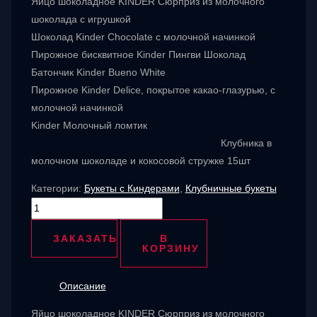
Яйцо шоколадное KINDER Сюрприз из молочного
шоколада с игрушкой
Шоколад Kinder Chocolate с молочной начинкой
Пирожное бисквитное Kinder Пингви Шоколад
Батончик Kinder Bueno White
Пирожное Kinder Delice, покрытое какао-глазурью, с
молочной начинкой
Kinder Молочный ломтик
Клубника в
молочном шоколаде и кокосовой стружке 15шт
Категории:
Букеты с Киндерами
,
Клубничные букеты
Количество
товара
ЗАКАЗАТЬ
В
Снежная
КОРЗИНУ
королева
Описание
Яйцо шоколадное KINDER Сюрприз из молочного