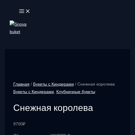
Перейти
MAIN
к
MENU
содержимому
Главная
/
Букеты с Киндерами
/ Снежная королева
Букеты с Киндерами
,
Клубничные букеты
Снежная королева
9700
₽