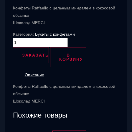
Конфеты Raffaello с цельным миндалем в кокосовой
обсыпке
Шоколад MERCI
Категория:
Букеты с конфетами
Количество
товара
ЗАКАЗАТЬ
В
Raffaello
КОРЗИНУ
и
шоколад
Описание
Merci
Конфеты Raffaello с цельным миндалем в кокосовой
обсыпке
Шоколад MERCI
Похожие товары