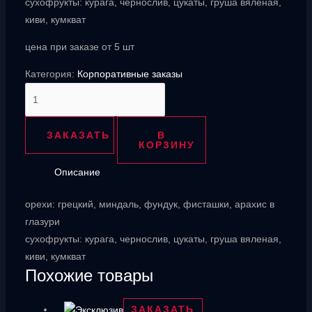
сухофрукты: курага, чернослив, цукаты, груша вяленая,
киви, кумкват
цена при заказе от 5 шт
Категория:
Корпоративные заказы
Количество
товара
Коробочка
ЗАКАЗАТЬ
В
с
КОРЗИНУ
орехами
Описание
и
сухофруктами
орехи: грецкий, миндаль, фундук, фисташки, арахис в
глазури
сухофрукты: курага, чернослив, цукаты, груша вяленая,
киви, кумкват
Похожие товары
ЗАКАЗАТЬ