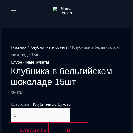
Перейти
к
MAIN
содержимому
MENU
Главная
/
Клубничные букеты
/ Клубника в бельгийском
шоколаде 15шт
Клубничные букеты
Клубника в бельгийском
шоколаде 15шт
3500
₽
Категория:
Клубничные букеты
Количество
товара
Клубника
ЗАКАЗАТЬ
В