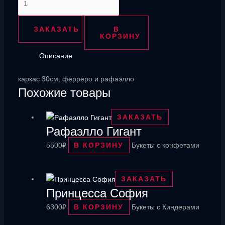
товара
Букет
ЗАКАЗАТЬ
В
с
КОРЗИНУ
именем
Описание
каркас 30см, ферреро и рафаэлло
Похожие товары
ЗАКАЗАТЬ
Рафаэлло Гигант
5500
₽
В КОРЗИНУ
Букеты с конфетами
ЗАКАЗАТЬ
Принцесса София
6300
₽
В КОРЗИНУ
Букеты с Киндерами