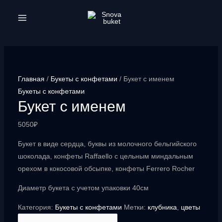
Перейти
к
MAIN
содержимому
MENU
Главная
/
Букеты с конфетами
/ Букет с именем
Букеты с конфетами
Букет с именем
5050
₽
Букет в виде сердца, буквы из молочного бельгийского
шоколада, конфеты Raffaello с цельным миндальным
орехом в кокосовой обсыпке, конфеты Ferrero Rocher
Диаметр букета с учетом упаковки 40см
Категория:
Букеты с конфетами
Метки:
клубника
,
цветы
Количество