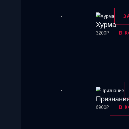
З
Хурма
3200
₽
В 
Признани
6900
₽
В 