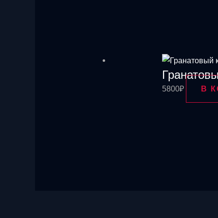
Гранатовы
5800
₽
В 