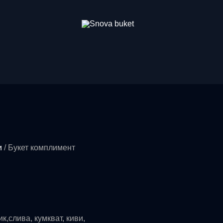
и
/ Букет комплимент
к,слива, кумкват, киви,